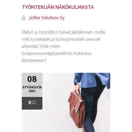
TYÖNTEKIJÄN NÄKÖKULMASTA
JotBar Solutions Oy
Etätyö ja hybridityö tulivat jäädäkseen, mutta
mitä työaikalaki ja työsopimuslaki sanovat
aiheesta? Entä miten
työajanseurantajärjestelmä mukautuu
tilanteeseen?
08
SYYSKUUTA
2021
0