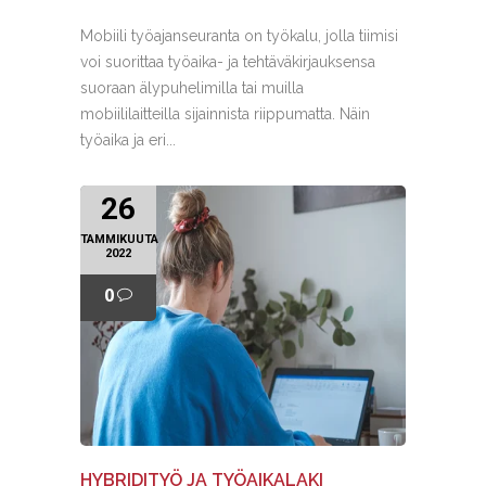
Mobiili työajanseuranta on työkalu, jolla tiimisi
voi suorittaa työaika- ja tehtäväkirjauksensa
suoraan älypuhelimilla tai muilla
mobiililaitteilla sijainnista riippumatta. Näin
työaika ja eri...
26
TAMMIKUUTA
2022
0
HYBRIDITYÖ JA TYÖAIKALAKI