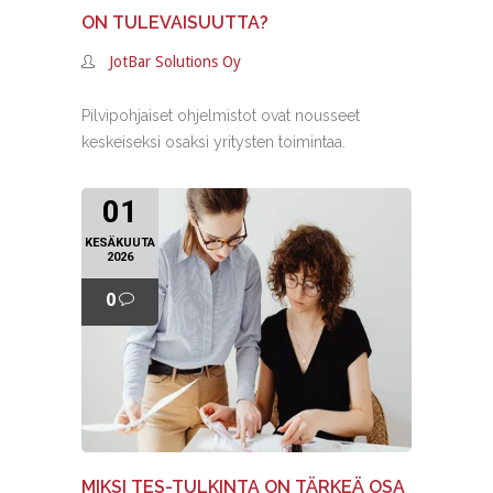
ON TULEVAISUUTTA?
JotBar Solutions Oy
Pilvipohjaiset ohjelmistot ovat nousseet
keskeiseksi osaksi yritysten toimintaa.
01
KESÄKUUTA
2026
0
MIKSI TES-TULKINTA ON TÄRKEÄ OSA