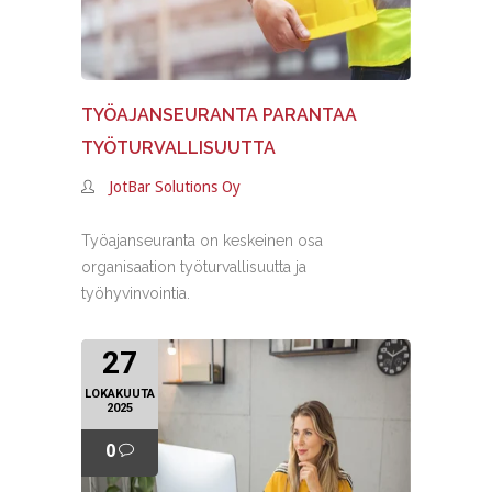
TYÖAJANSEURANTA PARANTAA
TYÖTURVALLISUUTTA
JotBar Solutions Oy
Työajanseuranta on keskeinen osa
organisaation työturvallisuutta ja
työhyvinvointia.
27
LOKAKUUTA
2025
0