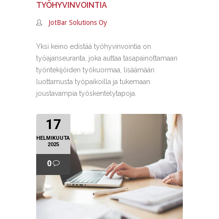
TYÖHYVINVOINTIA
JotBar Solutions Oy
Yksi keino edistää työhyvinvointia on
työajanseuranta, joka auttaa tasapainottamaan
työntekijöiden työkuormaa, lisäämään
luottamusta työpaikoilla ja tukemaan
joustavampia työskentelytapoja.
17
HELMIKUUTA
2025
0