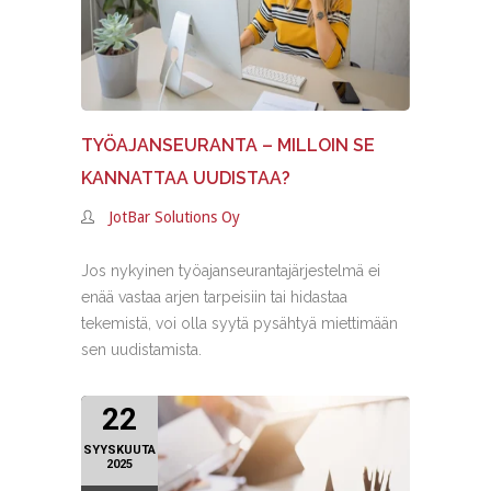
TYÖAJANSEURANTA – MILLOIN SE
KANNATTAA UUDISTAA?
JotBar Solutions Oy
Jos nykyinen työajanseurantajärjestelmä ei
enää vastaa arjen tarpeisiin tai hidastaa
tekemistä, voi olla syytä pysähtyä miettimään
sen uudistamista.
22
SYYSKUUTA
2025