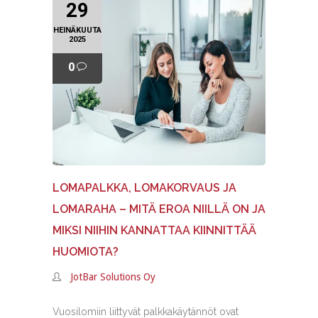
29
HEINÄKUUTA
2025
0
LOMAPALKKA, LOMAKORVAUS JA
LOMARAHA – MITÄ EROA NIILLÄ ON JA
MIKSI NIIHIN KANNATTAA KIINNITTÄÄ
HUOMIOTA?
JotBar Solutions Oy
Vuosilomiin liittyvät palkkakäytännöt ovat