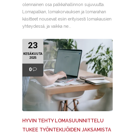
olennainen osa palkkahallinnon sujuvuutta.
Lomapalkan, lomakorvauksen ja lomarahan
käsitteet nousevat esiin erityisesti lomakausien
yhteydessä, ja vaikka ne...
23
KESÄKUUTA
2025
0
HYVIN TEHTY LOMASUUNNITTELU
TUKEE TYÖNTEKIJÖIDEN JAKSAMISTA