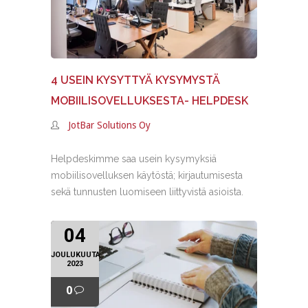
4 USEIN KYSYTTYÄ KYSYMYSTÄ
MOBIILISOVELLUKSESTA- HELPDESK
JotBar Solutions Oy
Helpdeskimme saa usein kysymyksiä
mobiilisovelluksen käytöstä; kirjautumisesta
sekä tunnusten luomiseen liittyvistä asioista.
04
JOULUKUUTA
2023
0