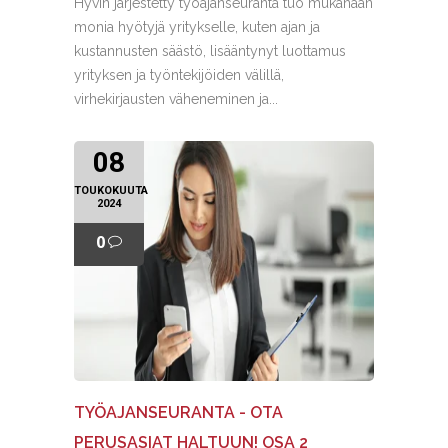
Hyvin järjestetty työajanseuranta tuo mukanaan
monia hyötyjä yritykselle, kuten ajan ja
kustannusten säästö, lisääntynyt luottamus
yrityksen ja työntekijöiden välillä,
virhekirjausten väheneminen ja...
08
TOUKOKUUTA
2024
0
TYÖAJANSEURANTA - OTA
PERUSASIAT HALTUUN! OSA 2