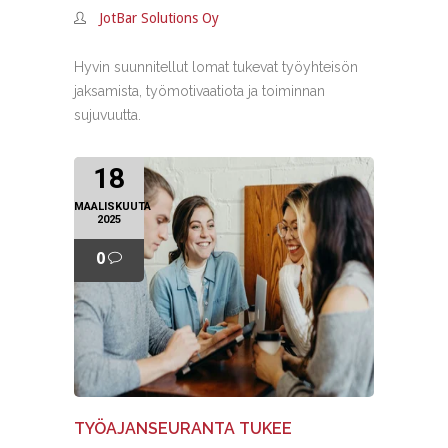
JotBar Solutions Oy
Hyvin suunnitellut lomat tukevat työyhteisön
jaksamista, työmotivaatiota ja toiminnan
sujuvuutta.
18
MAALISKUUTA
2025
0
TYÖAJANSEURANTA TUKEE