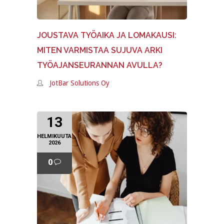
JOUSTAVA TYÖAIKA JA LOMAKAUSI:
MITEN VARMISTAA SUJUVA ARKI
TYÖAJANSEURANNAN AVULLA?
JotBar Solutions Oy
13
HELMIKUUTA
2026
0