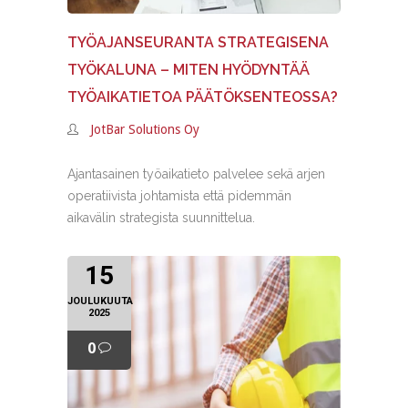
TYÖAJANSEURANTA STRATEGISENA
TYÖKALUNA – MITEN HYÖDYNTÄÄ
TYÖAIKATIETOA PÄÄTÖKSENTEOSSA?
JotBar Solutions Oy
Ajantasainen työaikatieto palvelee sekä arjen
operatiivista johtamista että pidemmän
aikavälin strategista suunnittelua.
15
JOULUKUUTA
2025
0