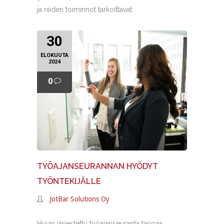
ja niiden toiminnot tarkoittavat.
30
ELOKUUTA
2024
0
TYÖAJANSEURANNAN HYÖDYT
TYÖNTEKIJÄLLE
JotBar Solutions Oy
Hyvin järjestetty työajanseuranta tarjoaa