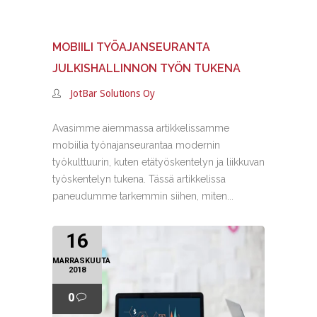
MOBIILI TYÖAJANSEURANTA
JULKISHALLINNON TYÖN TUKENA
JotBar Solutions Oy
Avasimme aiemmassa artikkelissamme
mobiilia työnajanseurantaa modernin
työkulttuurin, kuten etätyöskentelyn ja liikkuvan
työskentelyn tukena. Tässä artikkelissa
paneudumme tarkemmin siihen, miten...
16
MARRASKUUTA
2018
0