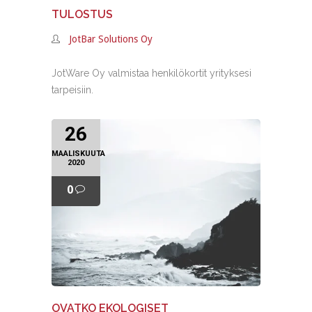
TULOSTUS
JotBar Solutions Oy
JotWare Oy valmistaa henkilökortit yrityksesi
tarpeisiin.
26
MAALISKUUTA
2020
0
OVATKO EKOLOGISET