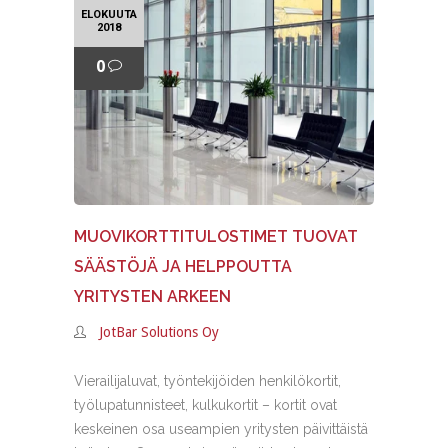
ELOKUUTA
2018
0
MUOVIKORTTITULOSTIMET TUOVAT
SÄÄSTÖJÄ JA HELPPOUTTA
YRITYSTEN ARKEEN
JotBar Solutions Oy
Vierailijaluvat, työntekijöiden henkilökortit,
työlupatunnisteet, kulkukortit – kortit ovat
keskeinen osa useampien yritysten päivittäistä