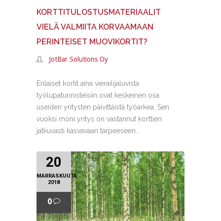
KORTTITULOSTUSMATERIAALIT
VIELÄ VALMIITA KORVAAMAAN
PERINTEISET MUOVIKORTIT?
JotBar Solutions Oy
Erilaiset kortit aina vierailijaluvista
työlupatunnisteisiin ovat keskeinen osa
useiden yritysten päivittäistä työarkea. Sen
vuoksi moni yritys on vastannut korttien
jatkuvasti kasvavaan tarpeeseen...
20
MARRASKUUTA
2018
0