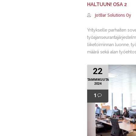
HALTUUN! OSA 2
JotBar Solutions Oy
Yritykselle parhaiten sov
työajanseurantajärjestel
liiketoiminnan luonne, ty
määrä sekä alan työehto
22
TAMMIKUUTA
2024
1