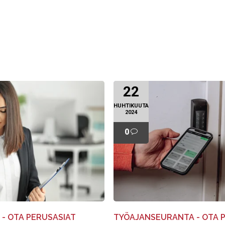
22
HUHTIKUUTA
2024
0
- OTA PERUSASIAT
TYÖAJANSEURANTA - OTA 