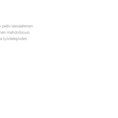
paitsi lakisääteinen
inen mahdollisuus
ää työntekijöiden