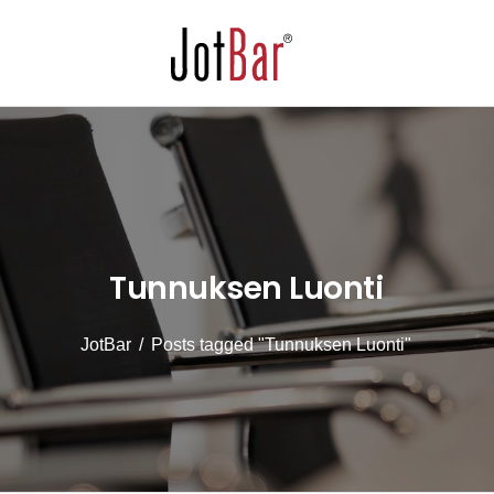
Tunnuksen Luonti
JotBar
/
Posts tagged
"tunnuksen Luonti"