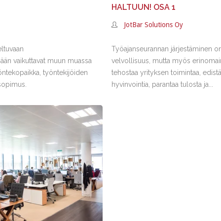
HALTUUN! OSA 1
JotBar Solutions Oy
eltuvaan
Työajanseurannan järjestäminen on 
mään vaikuttavat muun muassa
velvollisuus, mutta myös erinoma
öntekopaikka, työntekijöiden
tehostaa yrityksen toimintaa, edist
sopimus.
hyvinvointia, parantaa tulosta ja...