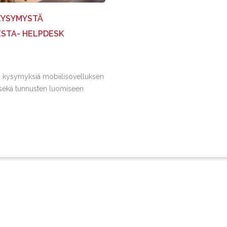
 KYSYMYSTÄ
ESTA- HELPDESK
 kysymyksiä mobiilisovelluksen
a sekä tunnusten luomiseen