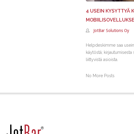
4 USEIN KYSYTTYÄ
MOBIILISOVELLUKS
JotBar Solutions Oy
Helpdeskimme saa usein
käytöstä; kirjautumisest
liittyvistä asioista.
No More Posts