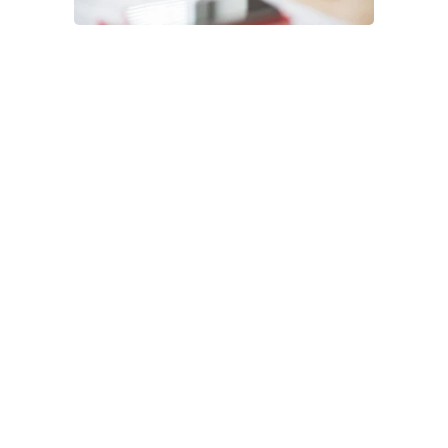
JOTBAR SAI ISO/IEC 27001 -
SERTIFIKAATIN TUNNUSTUKSEKSI
TIETOTURVALLISUUDEN
KOKONAISVALTAISESTA HALLINNASTA
JotBar Solutions Oy
ISO 27001 -sertifikaatti on osoitus
kokonaisvaltaisesta tietoturvan hallinnasta -
mutta millaisia toimenpiteitä sen myöntäminen
edellyttää yrityksiltä?
20
TAMMIKUUTA
2025
0