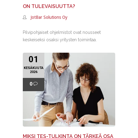
ON TULEVAISUUTTA?
JotBar Solutions Oy
Pilvipohjaiset ohjelmistot ovat nousseet
keskeiseksi osaksi yritysten toimintaa.
01
KESÄKUUTA
2026
0
MIKSI TES-TULKINTA ON TÄRKEÄ OSA