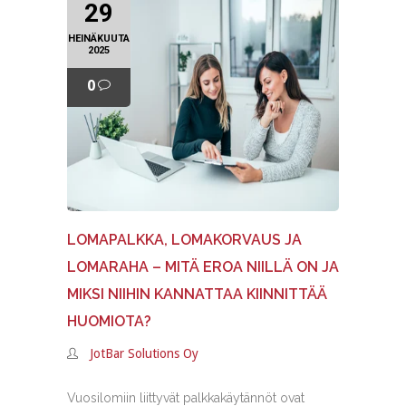
29
HEINÄKUUTA
2025
0
LOMAPALKKA, LOMAKORVAUS JA
LOMARAHA – MITÄ EROA NIILLÄ ON JA
MIKSI NIIHIN KANNATTAA KIINNITTÄÄ
HUOMIOTA?
JotBar Solutions Oy
Vuosilomiin liittyvät palkkakäytännöt ovat