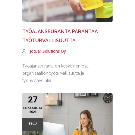
TYÖAJANSEURANTA PARANTAA
TYÖTURVALLISUUTTA
JotBar Solutions Oy
Työajanseuranta on keskeinen osa
organisaation työturvallisuutta ja
työhyvinvointia.
27
LOKAKUUTA
2025
0