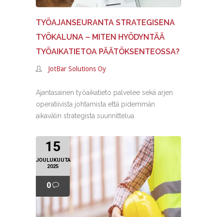
TYÖAJANSEURANTA STRATEGISENA
TYÖKALUNA – MITEN HYÖDYNTÄÄ
TYÖAIKATIETOA PÄÄTÖKSENTEOSSA?
JotBar Solutions Oy
Ajantasainen työaikatieto palvelee sekä arjen
operatiivista johtamista että pidemmän
aikavälin strategista suunnittelua.
15
JOULUKUUTA
2025
0