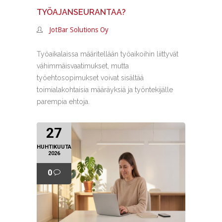
TYÖAJANSEURANTAA?
JotBar Solutions Oy
Työaikalaissa määritellään työaikoihin liittyvät
vähimmäisvaatimukset, mutta
työehtosopimukset voivat sisältää
toimialakohtaisia määräyksiä ja työntekijälle
parempia ehtoja.
27
HUHTIKUUTA
2026
0