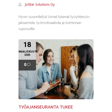
JotBar Solutions Oy
Hyvin suunnitellut lomat tukevat työyhteisön
jaksamista, työmotivaatiota ja toiminnan
sujuvuutta.
18
MAALISKUUTA
2025
0
TYÖAJANSEURANTA TUKEE