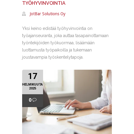
TYÖHYVINVOINTIA
JotBar Solutions Oy
Yksi keino edistää työhyvinvointia on
työajanseuranta, joka auttaa tasapainottamaan
työntekijöiden työkuormaa, lisäämään
luottamusta työpaikoilla ja tukemaan
joustavampia työskentelytapoja.
17
HELMIKUUTA
2025
0