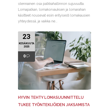
olennainen osa palkkahallinnon sujuvuutta.
Lomapalkan, lomakorvauksen ja lomarahan
käsitteet nousevat esiin erityisesti lomakausien
yhteydessä, ja vaikka ne...
23
KESÄKUUTA
2025
0
HYVIN TEHTY LOMASUUNNITTELU
TUKEE TYÖNTEKIJÖIDEN JAKSAMISTA