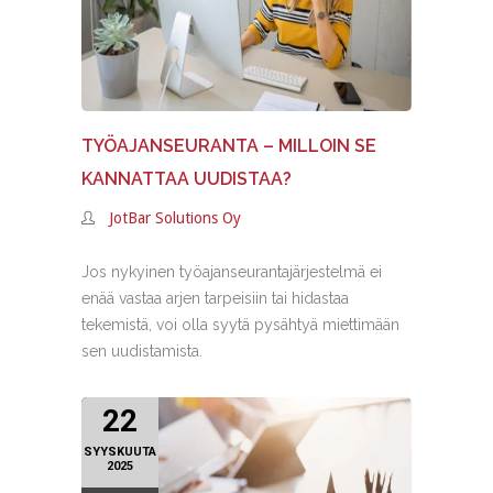
TYÖAJANSEURANTA – MILLOIN SE
KANNATTAA UUDISTAA?
JotBar Solutions Oy
Jos nykyinen työajanseurantajärjestelmä ei
enää vastaa arjen tarpeisiin tai hidastaa
tekemistä, voi olla syytä pysähtyä miettimään
sen uudistamista.
22
SYYSKUUTA
2025