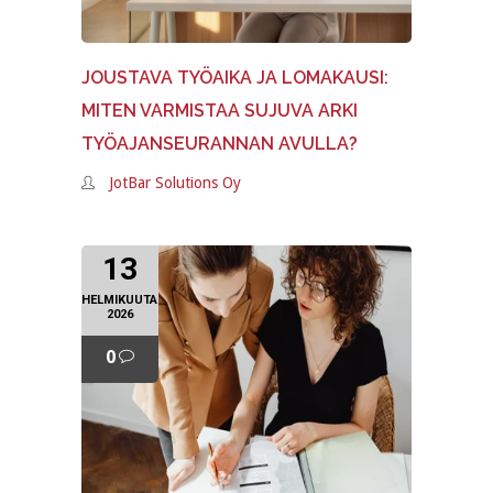
JOUSTAVA TYÖAIKA JA LOMAKAUSI:
MITEN VARMISTAA SUJUVA ARKI
TYÖAJANSEURANNAN AVULLA?
JotBar Solutions Oy
13
HELMIKUUTA
2026
0