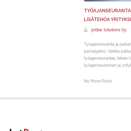
TYÖAJANSEURANTA 
LISÄTEHOA YRITYK
JotBar Solutions Oy
Työajanseuranta ja palka
parivaljakko. Vaikka palk
työajanseurantaa, tekee l
työajanseurannan ja yrityk
No More Posts