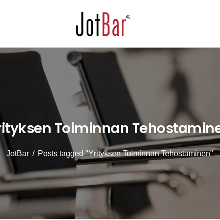
rityksen Toiminnan Tehostamin
JotBar
/
Posts tagged
"yrityksen Toiminnan Tehostaminen"