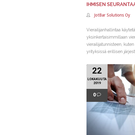
IHMISEN SEURANTA
JotBar Solutions Oy
Vierailijanhallintaa käytet
yksinkertaisimmillaan vie
vierailijatunnisteen, kute
yrityksissä erillisen järjes
22
LOKAKUUTA
2019
0