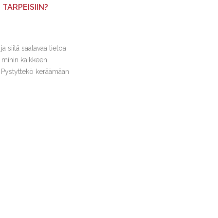
TARPEISIIN?
a siitä saatavaa tietoa
 mihin kaikkeen
an? Pystyttekö keräämään