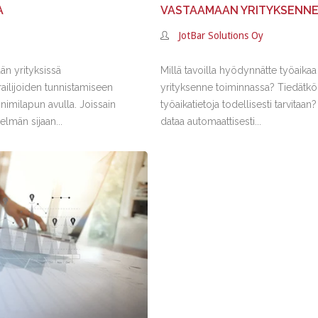
A
VASTAAMAAN YRITYKSENNE 
JotBar Solutions Oy
ään yrityksissä
Millä tavoilla hyödynnätte työaikaa j
railijoiden tunnistamiseen
yrityksenne toiminnassa? Tiedätkö
n nimilapun avulla. Joissain
työaikatietoja todellisesti tarvita
telmän sijaan...
dataa automaattisesti...