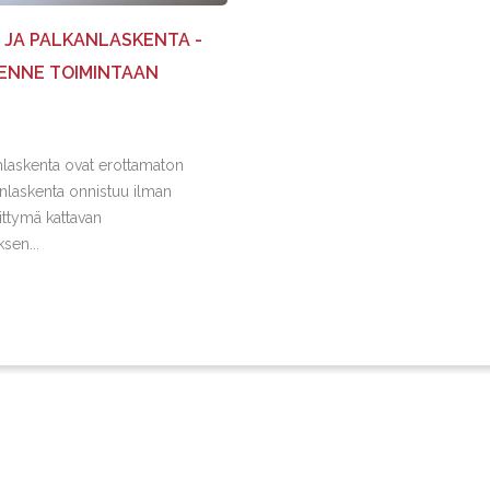
JA PALKANLASKENTA -
SENNE TOIMINTAAN
nlaskenta ovat erottamaton
anlaskenta onnistuu ilman
iittymä kattavan
sen...