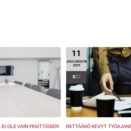
11
JOULUKUUTA
2019
0
 EI OLE VAIN YKSITTÄISEN
RIITTÄÄKÖ KEVYT TYÖAJA